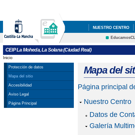
Pa
co
pri
NUESTRO CENTRO
EducamosC
CRFP
CEIP La Moheda, La Solana (Ciudad Real)
Inicio
Se encuentra usted aquí
Mapa del sit
Protección de datos
Mapa del sitio
Accesibilidad
Página principal 
Aviso Legal
Nuestro Centro
Página Principal
Datos de Cont
Galería Multim