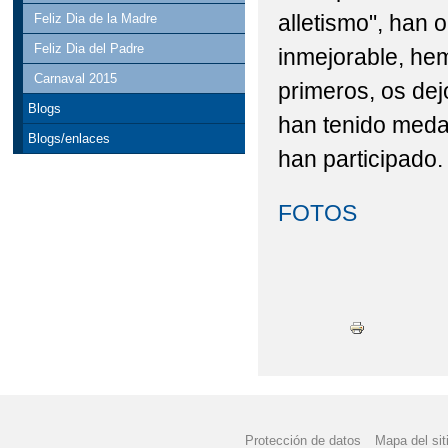
alletismo", han 
Feliz Dia de la Madre
Feliz Dia del Padre
inmejorable, he
Carnaval 2015
primeros, os dej
Blogs
han tenido medal
Blogs/enlaces
han participado
FOTOS
Protección de datos
Mapa del sit