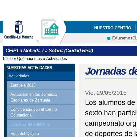
Pa
co
pri
NUESTRO CENTRO
EducamosC
CRFP
CEIP La Moheda, La Solana (Ciudad Real)
Inicio
»
Qué hacemos
»
Actividades
Se encuentra usted aquí
NUESTRAS ACTIVIDADES
Jornadas de
Actividades
Zarzuela 2015
Vie, 29/05/2015
Actuación en las Jornadas
Escolares de Zarzuela
Los alumnos de t
Convivencia con el Centro
sexto han partic
Ocupacional
campeonato orga
Jornadas de Atletismo
de deportes de l
Ruta del Quijote