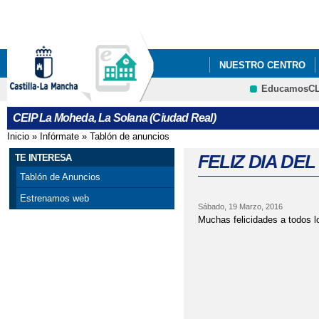
Pa
co
pri
NUESTRO CENTRO
EducamosC
CRFP
CEIP La Moheda, La Solana (Ciudad Real)
Inicio
»
Infórmate
»
Tablón de anuncios
Se encuentra usted aquí
FELIZ DIA DE
TE INTERESA
Tablón de Anuncios
Estrenamos web
Sábado, 19 Marzo, 2016
Muchas felicidades a todos l